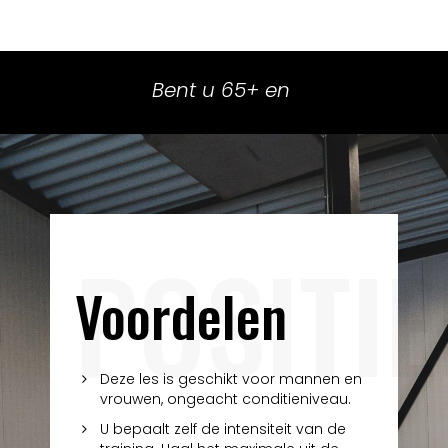
B
e
n
t
u
6
5
+
e
n
w
i
l
t
POSITIE
Voordelen
Deze les is geschikt voor mannen en
vrouwen, ongeacht conditieniveau.
U bepaalt zelf de intensiteit van de