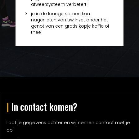
afweersysteem verbetert!
je in de lounge samen kan
nagenieten van uw inzet onder het
genot van een gratis kopje koffie of
thee
|
In contact komen?
Laat je gegevens achter en wij nemen contact met je
op!