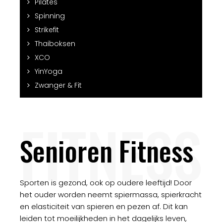
Pilates
Spinning
Strikefit
Thaiboksen
XCO
YinYoga
Zwanger & Fit
FITNESS
Senioren Fitness
Sporten is gezond, ook op oudere leeftijd! Door
het ouder worden neemt spiermassa, spierkracht
en elasticiteit van spieren en pezen af. Dit kan
leiden tot moeilijkheden in het dagelijks leven,