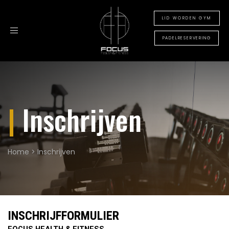
LID WORDEN GYM
Toggle
navigation
PADELRESERVERING
|
Inschrijven
Home
>
Inschrijven