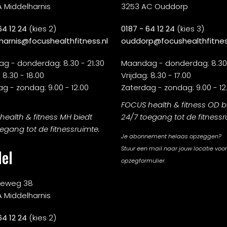
A Middelharnis
3253 AC Ouddorp
64 12 24
(kies 2)
0187 - 64 12 24
(kies 3)
harnis@focushealthfitness.nl
ouddorp@focushealthfitnes
g - donderdag: 8.30 - 21.30
Maandag - donderdag: 8.30 
 8.30 - 18.00
Vrijdag: 8.30 - 17.00
g - zondag: 9.00 - 12.00
Zaterdag - zondag: 9.00 - 12
FOCUS health & fitness OD b
ealth & fitness MH biedt
24/7 toegang tot de fitnessr
egang tot de fitnessruimte.
Je abonnement helaas opzeggen?
Stuur een mail naar jouw locatie voor
el
opzegformulier.
rieweg 38
A Middelharnis
64 12 24
(kies 2)