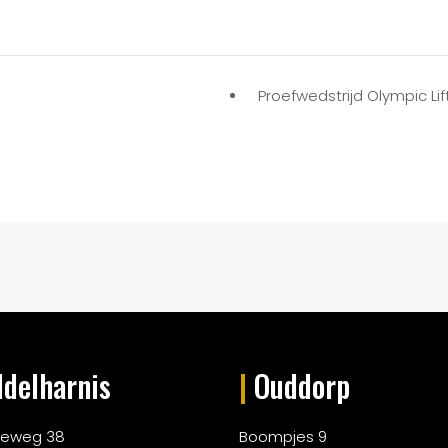
Proefwedstrijd Olympic Lif
delharnis
|
Ouddorp
rieweg 38
Boompjes 9