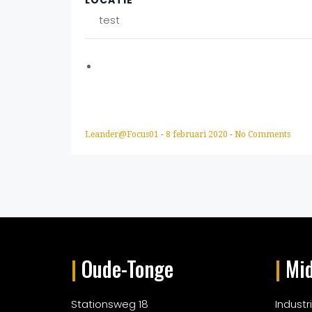
LOCATIE
test
Leander@Focus01
-
8 februari 2020
-
No Comments
|
Oude-Tonge
|
Mid
Stationsweg 18
Indust