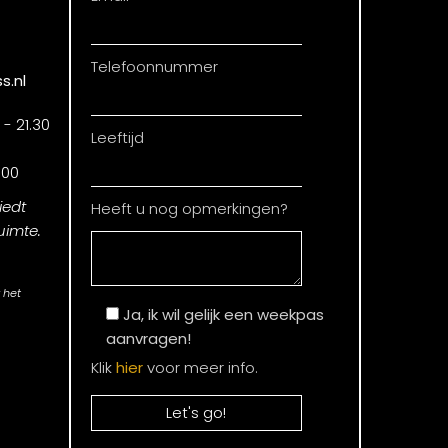
Telefoonnummer
s.nl
- 21.30
Leeftijd
.00
iedt
Heeft u nog opmerkingen?
uimte.
 het
Ja, ik wil gelijk een weekpas
aanvragen!
Klik
hier
voor meer info.