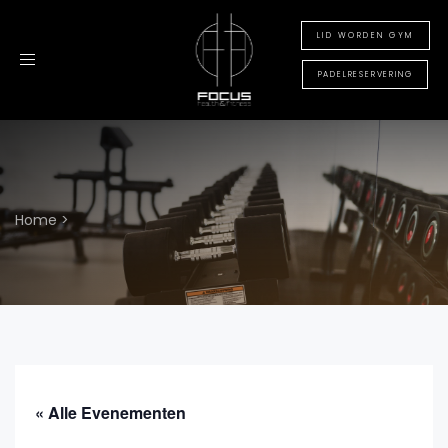
LID WORDEN GYM
Toggle
navigation
PADELRESERVERING
Home
>
« Alle Evenementen