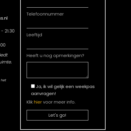
Telefoonnummer
s.nl
- 21.30
Leeftijd
.00
iedt
Heeft u nog opmerkingen?
uimte.
 het
Ja, ik wil gelijk een weekpas
aanvragen!
Klik
hier
voor meer info.