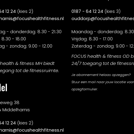
64 12 24
(kies 2)
0187 - 64 12 24
(kies 3)
harnis@focushealthfitness.nl
ouddorp@focushealthfitnes
g - donderdag: 8.30 - 21.30
Maandag - donderdag: 8.30 
 8.30 - 18.00
Vrijdag: 8.30 - 17.00
g - zondag: 9.00 - 12.00
Zaterdag - zondag: 9.00 - 12
FOCUS health & fitness OD b
ealth & fitness MH biedt
24/7 toegang tot de fitnessr
egang tot de fitnessruimte.
Je abonnement helaas opzeggen?
Stuur een mail naar jouw locatie voor
el
opzegformulier.
rieweg 38
A Middelharnis
64 12 24
(kies 2)
harnis@focushealthfitness.nl