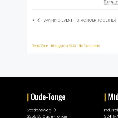
11 sep
SPINNING EVENT - STRONGER TOGETHER
Tessa Fase
-
30 augustus 2023
-
No Comments
|
Oude-Tonge
|
Mid
Stationsweg 18
Indust
3255 BL Oude-Tonge
3241 M