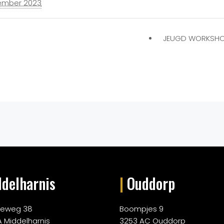
tember 2023
JEUGD WORKSH
delharnis
|
Ouddorp
rieweg 38
Boompjes 9
A Middelharnis
3253 AC Ouddorp