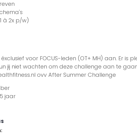
treven
gschema's
1 à 2x p/w)
éxclusief voor FOCUS-leden (OT+ MH) aan. Er is pl
un jij niet wachten om deze challenge aan te gaa
althfitness.nl ovv After Summer Challenge
mber
5 jaar
NS
: