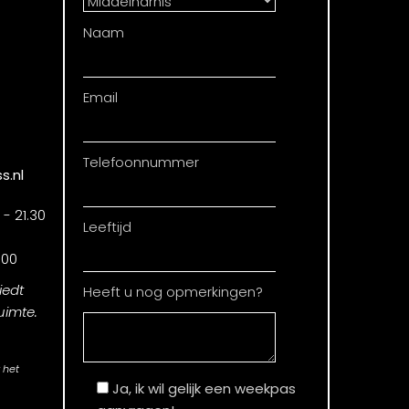
Naam
Email
Telefoonnummer
s.nl
- 21.30
Leeftijd
.00
iedt
Heeft u nog opmerkingen?
uimte.
 het
Ja, ik wil gelijk een weekpas