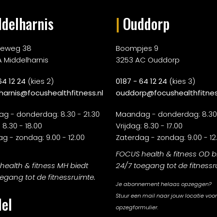
delharnis
|
Ouddorp
rieweg 38
Boompjes 9
A Middelharnis
3253 AC Ouddorp
64 12 24
(kies 2)
0187 - 64 12 24
(kies 3)
harnis@focushealthfitness.nl
ouddorp@focushealthfitnes
g - donderdag: 8.30 - 21.30
Maandag - donderdag: 8.30 
 8.30 - 18.00
Vrijdag: 8.30 - 17.00
g - zondag: 9.00 - 12.00
Zaterdag - zondag: 9.00 - 12
FOCUS health & fitness OD b
ealth & fitness MH biedt
24/7 toegang tot de fitnessr
egang tot de fitnessruimte.
Je abonnement helaas opzeggen?
Stuur een mail naar jouw locatie voor
el
opzegformulier.