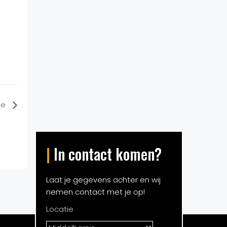
ge
|
In contact komen?
Laat je gegevens achter en wij
nemen contact met je op!
Locatie