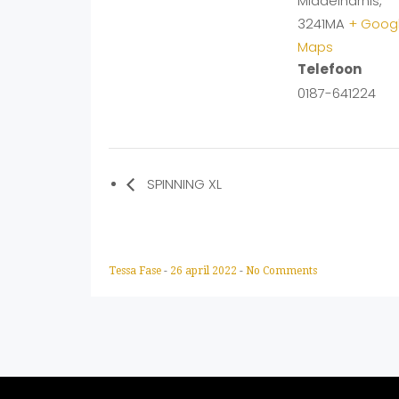
Middelharnis
,
3241MA
+ Goog
Maps
Telefoon
0187-641224
SPINNING XL
Tessa Fase
-
26 april 2022
-
No Comments