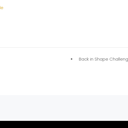
le
Back in Shape Challen