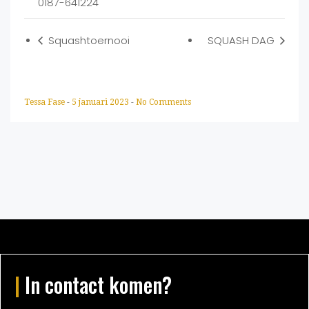
0187-641224
Squashtoernooi
SQUASH DAG
Tessa Fase
-
5 januari 2023
-
No Comments
|
In contact komen?