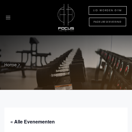
LID WORDEN GYM
Toggle
navigation
PADELRESERVERING
Home
>
« Alle Evenementen