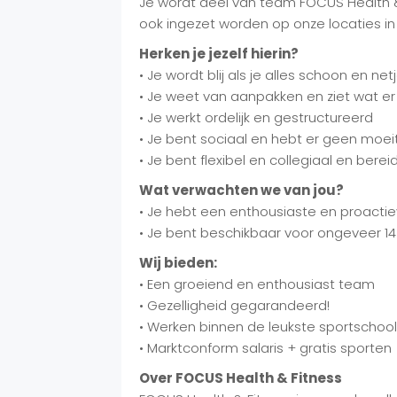
Je wordt deel van team FOCUS Health &
ook ingezet worden op onze locaties 
Herken je jezelf hierin?
• Je wordt blij als je alles schoon en n
• Je weet van aanpakken en ziet wat e
• Je werkt ordelijk en gestructureerd
• Je bent sociaal en hebt er geen mo
• Je bent flexibel en collegiaal en bere
Wat verwachten we van jou?
• Je hebt een enthousiaste en proacti
• Je bent beschikbaar voor ongeveer 14
Wij bieden:
• Een groeiend en enthousiast team
• Gezelligheid gegarandeerd!
• Werken binnen de leukste sportschoo
• Marktconform salaris + gratis sporten
Over FOCUS Health & Fitness