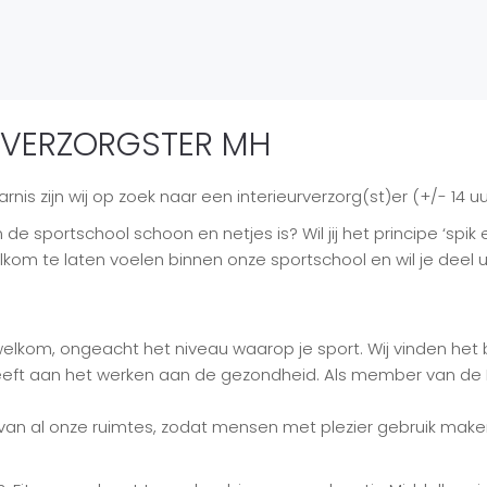
RVERZORGSTER MH
rnis zijn wij op zoek naar een interieurverzorg(st)er (+/- 14 u
n de sportschool schoon en netjes is? Wil jij het principe ‘spik 
kom te laten voelen binnen onze sportschool en wil je deel 
welkom, ongeacht het niveau waarop je sport. Wij vinden het be
eeft aan het werken aan de gezondheid. Als member van de FO
n al onze ruimtes, zodat mensen met plezier gebruik maken v