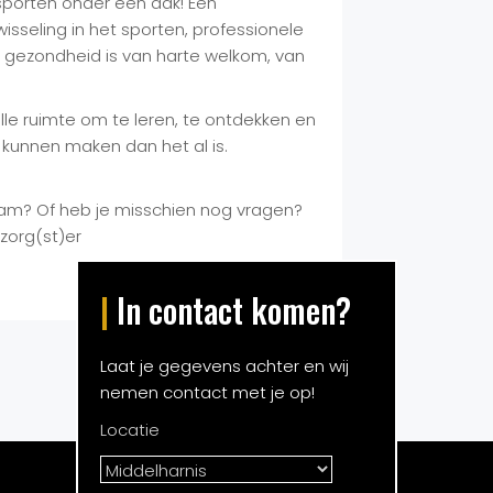
sporten onder een dak! Een
seling in het sporten, professionele
jn gezondheid is van harte welkom, van
lle ruimte om te leren, te ontdekken en
kunnen maken dan het al is.
team? Of heb je misschien nog vragen?
zorg(st)er
|
In contact komen?
Laat je gegevens achter en wij
nemen contact met je op!
Locatie