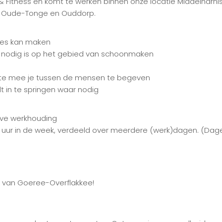
 Fitness en komt te werken binnen onze locatie Middelharni
in Oude-Tonge en Ouddorp.
etjes kan maken
r nodig is op het gebied van schoonmaken
eite mee je tussen de mensen te begeven
idt in te springen waar nodig
eve werkhouding
 uur in de week, verdeeld over meerdere (werk)dagen. (Dagen
l van Goeree-Overflakkee!