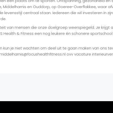
leen een plaats om te sporten. Ontspanning, gezondheid en 
 Middelharnis en Ouddorp, op Goeree-Overflakkee, waar afwis
evensstijl centraal staan. Iedereen die wil investeren in zi
rde.
teit van mensen die onze doelgroep weerspiegeld. Je krijgt a
Health & Fitness een nog leukere én schonere sportschool 
t en kun je niet wachten om deel uit te gaan maken van ons 
middelharnis@focushealthfitness.nl ovv vacature interieurver