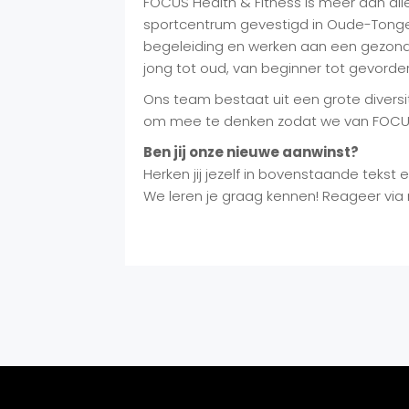
FOCUS Health & Fitness is meer dan al
sportcentrum gevestigd in Oude-Tonge,
begeleiding en werken aan een gezonde l
jong tot oud, van beginner tot gevorde
Ons team bestaat uit een grote diversi
om mee te denken zodat we van FOCUS 
Ben jij onze nieuwe aanwinst?
Herken jij jezelf in bovenstaande teks
We leren je graag kennen! Reageer via 