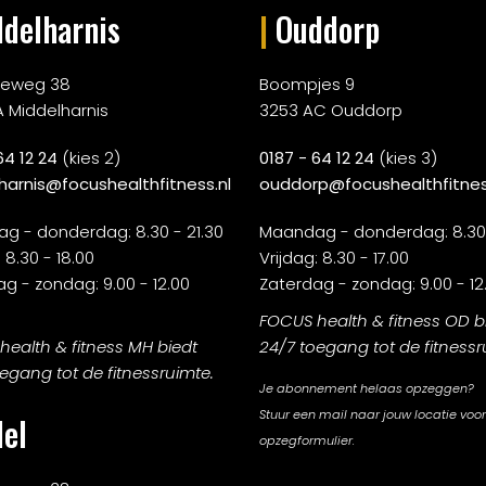
delharnis
|
Ouddorp
rieweg 38
Boompjes 9
A Middelharnis
3253 AC Ouddorp
64 12 24
(kies 2)
0187 - 64 12 24
(kies 3)
harnis@focushealthfitness.nl
ouddorp@focushealthfitnes
g - donderdag: 8.30 - 21.30
Maandag - donderdag: 8.30 
 8.30 - 18.00
Vrijdag: 8.30 - 17.00
g - zondag: 9.00 - 12.00
Zaterdag - zondag: 9.00 - 12
FOCUS health & fitness OD b
ealth & fitness MH biedt
24/7 toegang tot de fitnessr
egang tot de fitnessruimte.
Je abonnement helaas opzeggen?
Stuur een mail naar jouw locatie voor
el
opzegformulier.