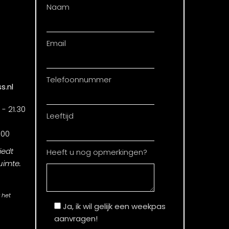
Naam
Email
Telefoonnummer
s.nl
- 21.30
Leeftijd
.00
iedt
Heeft u nog opmerkingen?
uimte.
 het
Ja, ik wil gelijk een weekpas
aanvragen!