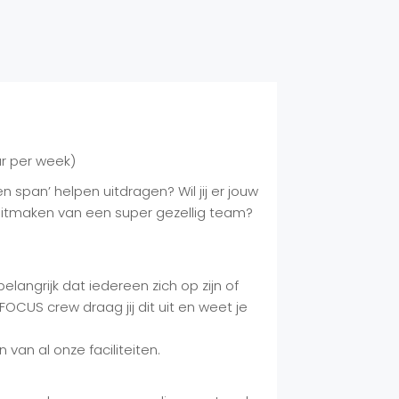
ur per week)
en span’ helpen uitdragen? Wil jij er jouw
uitmaken van een super gezellig team?
langrijk dat iedereen zich op zijn of
CUS crew draag jij dit uit en weet je
an al onze faciliteiten.