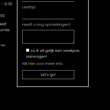
- 21.30
Leeftijd
.00
iedt
Heeft u nog opmerkingen?
uimte.
 het
Ja, ik wil gelijk een weekpas
aanvragen!
Klik
hier
voor meer info.