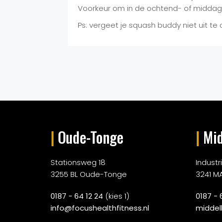
Voorkeur om in de ochtend- of middag p
Ps: vergeet je squash buddy niet uit 
|
Oude-Tonge
|
Mid
Stationsweg 18
Indust
3255 BL Oude-Tonge
3241 M
0187 - 64 12 24
(kies 1)
0187 - 
info@focushealthfitness.nl
middel