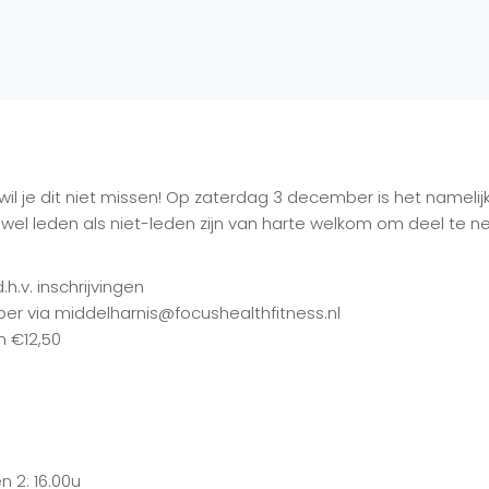
wil je dit niet missen! Op zaterdag 3 december is het namelijk 
wel leden als niet-leden zijn van harte welkom om deel te n
h.v. inschrijvingen
ber via middelharnis@focushealthfitness.nl
n €12,50
n 2: 16.00u