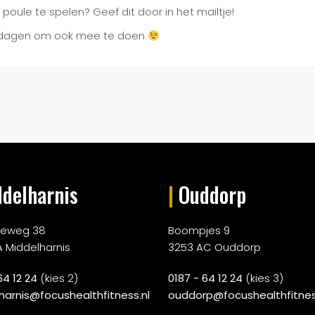
oule te spelen? Geef dit door in het mailtje!
te dagen om ook mee te doen
delharnis
|
Ouddorp
rieweg 38
Boompjes 9
A Middelharnis
3253 AC Ouddorp
64 12 24
(kies 2)
0187 - 64 12 24
(kies 3)
harnis@focushealthfitness.nl
ouddorp@focushealthfitnes