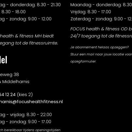
g - donderdag: 8.30 - 21.30
Maandag - donderdag: 8.30 
 8.30 - 18.00
Vrijdag: 8.30 - 17.00
g - zondag: 9.00 - 12.00
Zaterdag - zondag: 9.00 - 12
FOCUS health & fitness OD b
ealth & fitness MH biedt
24/7 toegang tot de fitnessr
egang tot de fitnessruimte.
Je abonnement helaas opzeggen?
Stuur een mail naar jouw locatie voor
el
opzegformulier.
rieweg 38
A Middelharnis
64 12 24
(kies 2)
harnis@focushealthfitness.nl
 - vrijdag: 8.30 - 22.00
g - zondag: 9.00 - 17.00
ch bereikbaar tijdens openingstijden