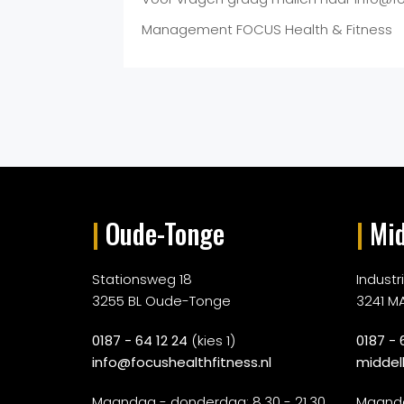
Management FOCUS Health & Fitness
|
Oude-Tonge
|
Mid
Stationsweg 18
Indust
3255 BL Oude-Tonge
3241 M
0187 - 64 12 24
(kies 1)
0187 - 
info@focushealthfitness.nl
middel
Maandag - donderdag: 8.30 - 21.30
Maanda