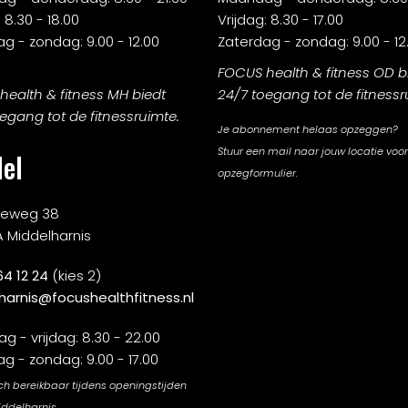
 8.30 - 18.00
Vrijdag: 8.30 - 17.00
g - zondag: 9.00 - 12.00
Zaterdag - zondag: 9.00 - 12
FOCUS health & fitness OD b
ealth & fitness MH biedt
24/7 toegang tot de fitnessr
egang tot de fitnessruimte.
Je abonnement helaas opzeggen?
Stuur een mail naar jouw locatie voor
el
opzegformulier.
rieweg 38
A Middelharnis
64 12 24
(kies 2)
harnis@focushealthfitness.nl
 - vrijdag: 8.30 - 22.00
g - zondag: 9.00 - 17.00
ch bereikbaar tijdens openingstijden
iddelharnis.