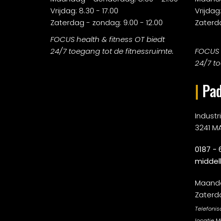
Vrijdag: 8.30 - 17.00
Vrijdag:
Zaterdag - zondag: 9.00 - 12.00
Zaterda
FOCUS health & fitness OT biedt
24/7 toegang tot de fitnessruimte.
FOCUS h
24/7 to
|
Pad
Indust
3241 M
0187 - 
middel
Maandag
Zaterda
Telefonis
locatie M