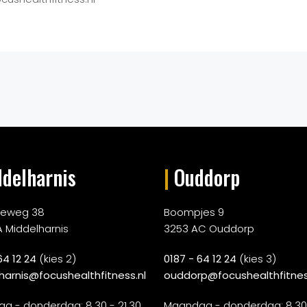
delharnis
|
Ouddorp
rieweg 38
Boompjes 9
A Middelharnis
3253 AC Ouddorp
64 12 24
(kies 2)
0187 - 64 12 24
(kies 3)
harnis@focushealthfitness.nl
ouddorp@focushealthfitnes
g - donderdag: 8.30 - 21.30
Maandag - donderdag: 8.30 