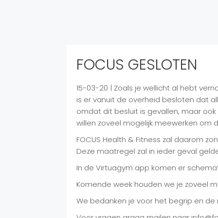
FOCUS GESLOTEN
15-03-20 | Zoals je wellicht al hebt v
is er vanuit de overheid besloten dat a
omdat dit besluit is gevallen, maar oo
willen zoveel mogelijk meewerken om d
FOCUS Health & Fitness zal daarom zond
Deze maatregel zal in ieder geval gelden
In de Virtuagym app komen er schema’s 
Komende week houden we je zoveel mog
We bedanken je voor het begrip en de m
Voor vragen graag mailen naar info@fo