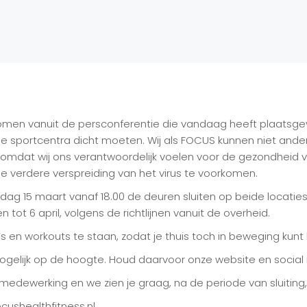
ernomen vanuit de persconferentie die vandaag heeft plaatsg
lle sportcentra dicht moeten. Wij als FOCUS kunnen niet ander
k omdat wij ons verantwoordelijk voelen voor de gezondheid
e verdere verspreiding van het virus te voorkomen.
ag 15 maart vanaf 18.00 de deuren sluiten op beide locaties.
 tot 6 april, volgens de richtlijnen vanuit de overheid.
en workouts te staan, zodat je thuis toch in beweging kunt b
elijk op de hoogte. Houd daarvoor onze website en social 
edewerking en we zien je graag, na de periode van sluiting, 
cushealthfitness.nl